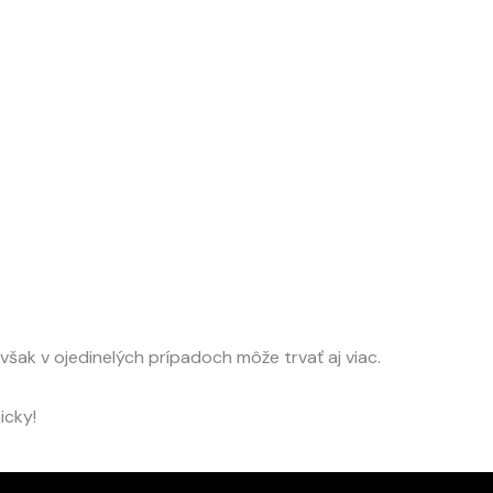
jem za 
šak v ojedinelých prípadoch môže trvať aj viac.
icky!