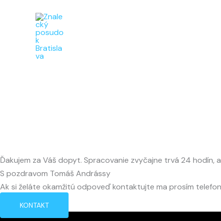
Preskočiť
na
obsah
Ďaku
Ďakujem za Váš dopyt. Spracovanie zvyčajne trvá 24 hodín, av
S pozdravom Tomáš Andrássy
Ak si želáte okamžitú odpoveď kontaktujte ma prosím telefon
KONTAKT