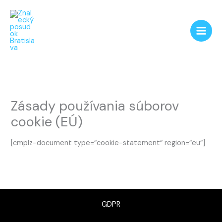
Preskočiť
na
obsah
Zásady používania súborov
cookie (EÚ)
[cmplz-document type=“cookie-statement“ region=“eu“]
GDPR